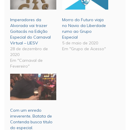
Imperadores da
Morro do Futuro viaja
Alvorada vai trazer
no Navio da Liberdade
Goitacás na Edição
rumo ao Grupo
Especial do Carnaval
Especial
Virtual – LIESV
5 de maio de 2020
28 de dezembro de
Em "Grupo de Acesso"
2020
Em "Carnaval de
Fevereiro"
Com um enredo
irreverente, Batata de
Contenda busca titulo
do especial.