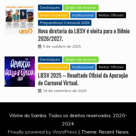
Destaques
Grupo de Acesso
Grupo Especial
Institucional
Notas Oficiais
Preparativos Carnaval 2026
Nova diretoria da LIESV é eleita para o Biênio
2026/2027.
5 de outubro de 2025
Destaques
Grupo de Acesso
Grupo Especial
Institucional
Notas Oficiais
LIESV 2025 – Resultado Oficial da Apuração
do Carnaval Virtual.
24 de setembro de 2025
Vitrine do Samba. Todos os direitos reservados. 2020-
2024
Proudly powered by WordPress
|
Theme: Recent News