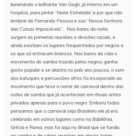
iluminando o brilhante Van Gogh, já interno em um
hospício, para pintar “Noite Estrelada”,e por que não
lembrar de Fernando Pessoa e sua “Nossa Senhora
das Coisas Impossíveis”… Nos bares da noite,
surgem as primeiras reuniões e divisões raciais, e
ainda existiam os lugares frequentados por negros e
os que só entravam brancos. Nos bares da vida o
movimento do samba trazido pelos negros ganha
gosto popular e se alastra no país aos poucos, o som
dos batuques e percussões afros foi incorporado ao
movimento que teve o nome de carnaval dentro das
rodas de samba que já aconteciam em rituais antes
privados apenas para o povo negro. Embora todos
pensamos que o carnaval seja Brasileiro ele já era
celebrado em outros lugares como na Babilônia,
Grécia e Roma, mas foi aqui no Brasil que se fundiu
ao samba e de várias reuniões em alguns bares