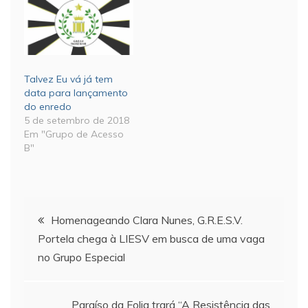
Talvez Eu vá já tem
data para lançamento
do enredo
5 de setembro de 2018
Em "Grupo de Acesso
B"
Navegação
Homenageando Clara Nunes, G.R.E.S.V.
Portela chega à LIESV em busca de uma vaga
de
no Grupo Especial
Post
Paraíso da Folia trará “A Resistência das