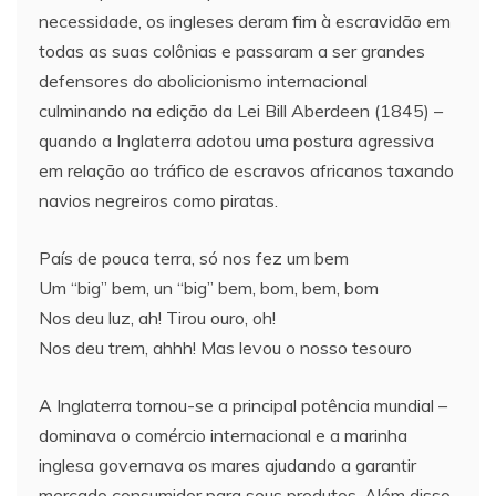
necessidade, os ingleses deram fim à escravidão em
todas as suas colônias e passaram a ser grandes
defensores do abolicionismo internacional
culminando na edição da Lei Bill Aberdeen (1845) –
quando a Inglaterra adotou uma postura agressiva
em relação ao tráfico de escravos africanos taxando
navios negreiros como piratas.
País de pouca terra, só nos fez um bem
Um “big” bem, un “big” bem, bom, bem, bom
Nos deu luz, ah! Tirou ouro, oh!
Nos deu trem, ahhh! Mas levou o nosso tesouro
A Inglaterra tornou-se a principal potência mundial –
dominava o comércio internacional e a marinha
inglesa governava os mares ajudando a garantir
mercado consumidor para seus produtos. Além disso,