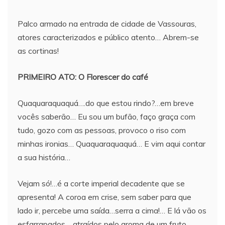
Palco armado na entrada de cidade de Vassouras,
atores caracterizados e público atento… Abrem-se
as cortinas!
PRIMEIRO ATO: O Florescer do café
Quaquaraquaquá….do que estou rindo?…em breve
vocês saberão… Eu sou um bufão, faço graça com
tudo, gozo com as pessoas, provoco o riso com
minhas ironias… Quaquaraquaquá… E vim aqui contar
a sua história…
Vejam só!…é a corte imperial decadente que se
apresenta! A coroa em crise, sem saber para que
lado ir, percebe uma saída…serra a cima!… E lá vão os
esfarrapados… atraídos pelo aroma de um fruto