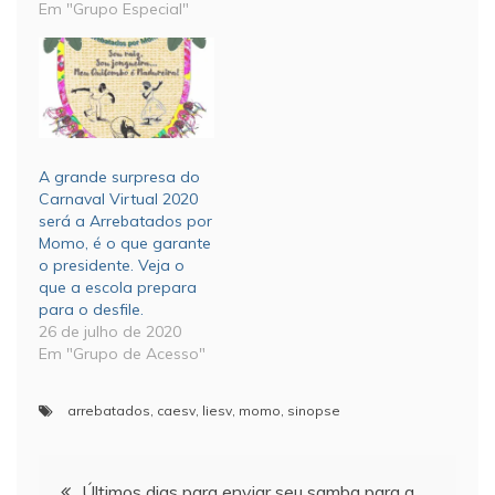
Em "Grupo Especial"
A grande surpresa do
Carnaval Virtual 2020
será a Arrebatados por
Momo, é o que garante
o presidente. Veja o
que a escola prepara
para o desfile.
26 de julho de 2020
Em "Grupo de Acesso"
arrebatados
,
caesv
,
liesv
,
momo
,
sinopse
Navegação
Últimos dias para enviar seu samba para a