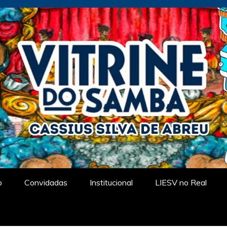
tual
o
Convidadas
Institucional
LIESV no Real