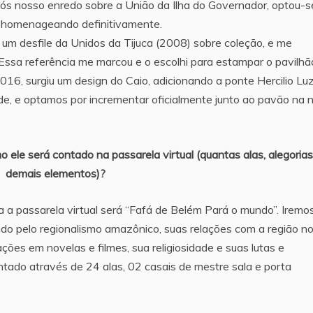
pós nosso enredo sobre a União da Ilha do Governador, optou-s
 a homenageando definitivamente.
ir um desfile da Unidos da Tijuca (2008) sobre coleção, e me
ssa referência me marcou e o escolhi para estampar o pavilhã
6, surgiu um design do Caio, adicionando a ponte Hercilio Lu
dade, e optamos por incrementar oficialmente junto ao pavão na 
 ele será contado na passarela virtual (quantas alas, alegorias
demais elementos)?
a a passarela virtual será “Fafá de Belém Pará o mundo”. Iremo
ndo pelo regionalismo amazônico, suas relações com a região n
ações em novelas e filmes, sua religiosidade e suas lutas e
tado através de 24 alas, 02 casais de mestre sala e porta