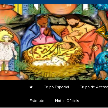
Skip
to
content
Vitrine do Samba
O Portal de Notícias do Carnaval Vir
Grupo Especial
Grupo de Acess
Estatuto
Notas Oficiais