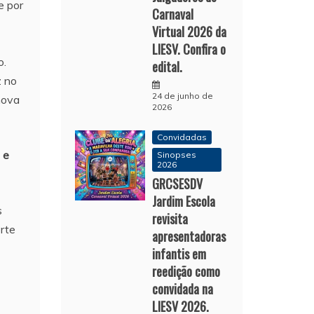
e por
Carnaval
Virtual 2026 da
LIESV. Confira o
o.
edital.
z no
24 de junho de
nova
2026
Convidadas
 e
Sinopses
2026
GRCSESDV
Jardim Escola
s
revisita
orte
apresentadoras
infantis em
reedição como
convidada na
LIESV 2026.