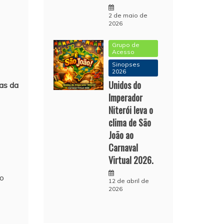
2 de maio de
2026
Grupo de
Acesso
Sinopses
2026
Unidos do
ras da
Imperador
Niterói leva o
clima de São
João ao
Carnaval
Virtual 2026.
do
12 de abril de
2026