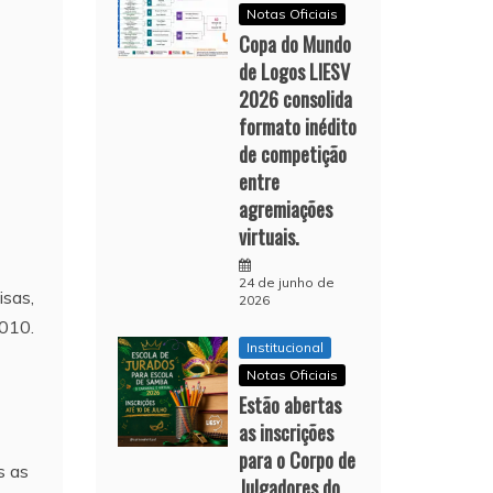
Notas Oficiais
Copa do Mundo
de Logos LIESV
2026 consolida
formato inédito
de competição
entre
agremiações
virtuais.
24 de junho de
isas,
2026
2010.
Institucional
Notas Oficiais
Estão abertas
as inscrições
para o Corpo de
s as
Julgadores do