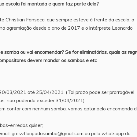
ua escola foi montada e quem faz parte dela?
e Christian Fonseca, que sempre esteve à frente da escola; o
 na agremiação desde o ano de 2017 e o intérprete Leonardo
de samba ou vai encomendar? Se for eliminatórias, quais as reg
 compositores devem mandar os sambas e etc
20/03/2021 até 25/04/2021. (Tal prazo pode ser prorrogável
tos, não podendo exceder 31/04/2021).
 sem contar com nenhum samba, vamos optar pelo encomenda 
bas-enredos quiser;
mail: gresvfloripadosamba@gmail.com ou pelo whatsapp do