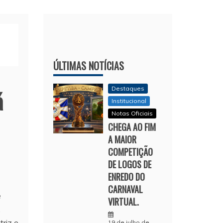
ÚLTIMAS NOTÍCIAS
Destaques
á
Institucional
Notas Oficiais
CHEGA AO FIM
A MAIOR
COMPETIÇÃO
DE LOGOS DE
ENREDO DO
CARNAVAL
e
VIRTUAL.
,
triz e
19 de julho de