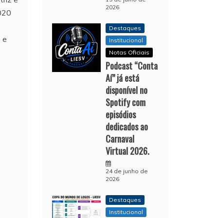
2026
2020
Destaques
 e
Institucional
Notas Oficiais
Podcast “Conta
Aí” já está
disponível no
Spotify com
episódios
dedicados ao
Carnaval
Virtual 2026.
24 de junho de
2026
Destaques
Institucional