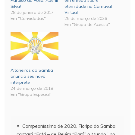
Paraíso da Folia: Adenil
em enredo sobre
Silva!
eternidade no Carnaval
28 de janeiro de 2017
Virtual.
Em "Convidadas"
25 de março de 2026
Em "Grupo de Acesso"
Altaneiros do Samba
anuncia seu novo
intérprete
24 de março de 2018
Em "Grupo Especial"
Navegação
Campeoníssima de 2020, Floripa do Samba
cantará “Fafá – de Belém “Pará” o Mundo.” no