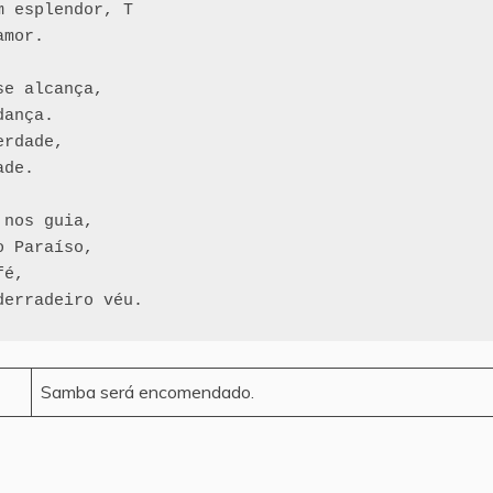
 esplendor, T

mor.

e alcança, 

ança.

rdade, 

de.

nos guia, 

 Paraíso, 

é,

Samba será encomendado.