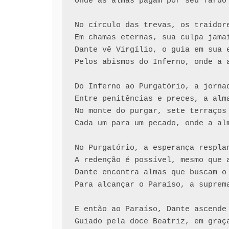
Onde as almas pagam por seu fardo 
No círculo das trevas, os traidore
Em chamas eternas, sua culpa jamai
Dante vê Virgílio, o guia em sua e
Pelos abismos do Inferno, onde a a
Do Inferno ao Purgatório, a jornad
Entre penitências e preces, a alma
No monte do purgar, sete terraços 
Cada um para um pecado, onde a alm
No Purgatório, a esperança resplan
A redenção é possível, mesmo que a
Dante encontra almas que buscam o 
Para alcançar o Paraíso, a suprema
E então ao Paraíso, Dante ascende 
Guiado pela doce Beatriz, em graça