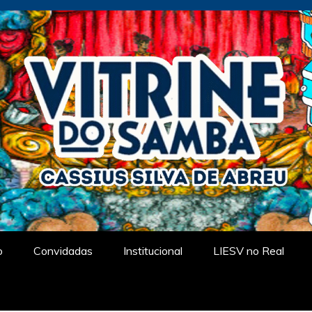
tual
o
Convidadas
Institucional
LIESV no Real