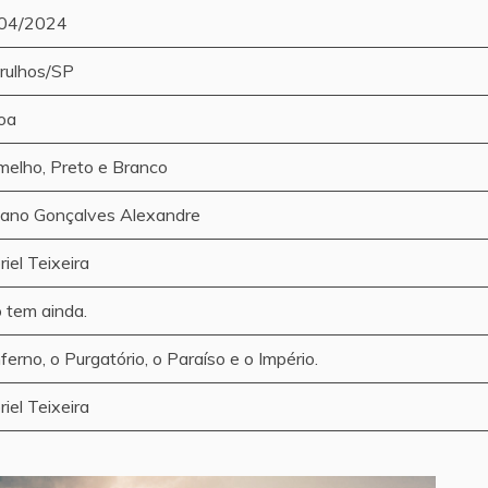
04/2024
rulhos/SP
oa
melho, Preto e Branco
iano Gonçalves Alexandre
iel Teixeira
 tem ainda.
ferno, o Purgatório, o Paraíso e o Império.
iel Teixeira