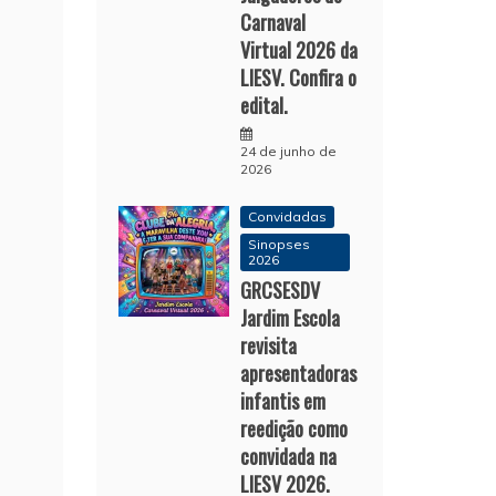
Carnaval
Virtual 2026 da
LIESV. Confira o
edital.
24 de junho de
2026
Convidadas
Sinopses
2026
GRCSESDV
Jardim Escola
revisita
apresentadoras
infantis em
reedição como
convidada na
LIESV 2026.