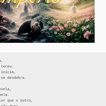
, 

teceu. 

inicia,

se desdobra.

vela, 

ela.

or que o outro, 
