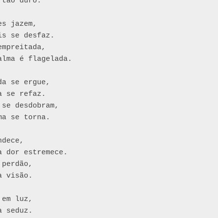
tão duro.

s jazem,

s se desfaz. 

mpreitada,

lma é flagelada.

a se ergue, 

 se refaz.

se desdobram, 

a se torna.

dece,

 dor estremece. 

perdão,

 visão.

em luz, 

 seduz. 
