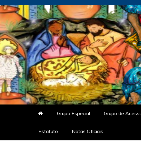
Skip
to
content
Vitrine do Samba
O Portal de Notícias do Carnaval Vir
Grupo Especial
Grupo de Acess
Estatuto
Notas Oficiais