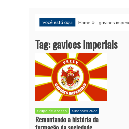
Você está aqui
Home
gavioes imperi
Tag:
gavioes imperiais
Grupo de Acesso
Sinopses 2022
Remontando a história da
formação da sociedade