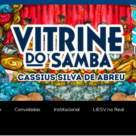
tual
o
Convidadas
Institucional
LIESV no Real