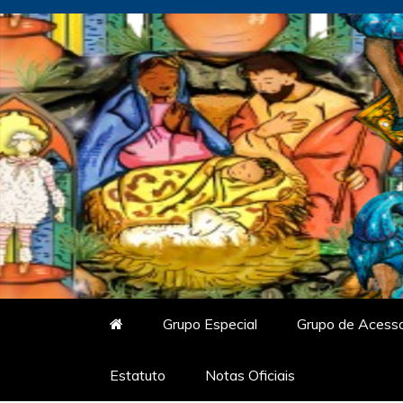
Skip
to
content
Vitrine do Samba
O Portal de Notícias do Carnaval Vir
Grupo Especial
Grupo de Acess
Estatuto
Notas Oficiais