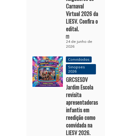
Carnaval
Virtual 2026 da
LIESV. Confira o
edital.
24 de junho de
2026
Convidadas
Sinopses
2026
GRCSESDV
Jardim Escola
revisita
apresentadoras
infantis em
reedição como
convidada na
LIESV 2026.