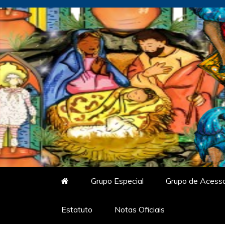
Skip
to
content
Vitrine do Samba
O Portal de Notícias do Carnaval Vir
Grupo Especial
Grupo de Acess
Estatuto
Notas Oficiais