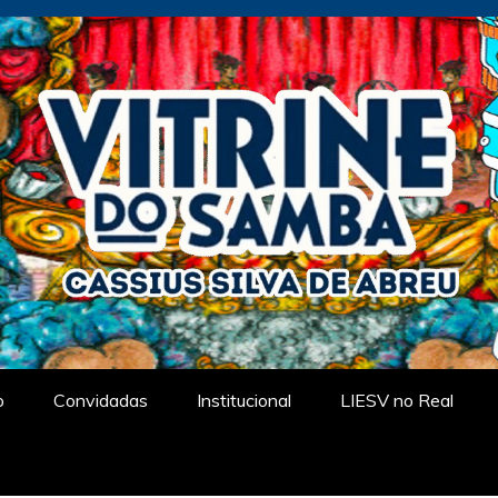
tual
o
Convidadas
Institucional
LIESV no Real