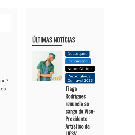
ÚLTIMAS NOTÍCIAS
Destaques
Institucional
Notas Oficiais
Preparativos
você
Carnaval 2026
Tiago
xas
Rodrigues
renuncia ao
cargo de Vice-
Presidente
Artístico da
LIESV.