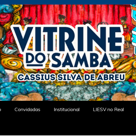
tual
o
Convidadas
Institucional
LIESV no Real