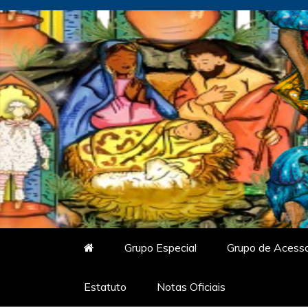
Skip
to
content
Vitrine do Samba
O Portal de Notícias do Carnaval Vir
Grupo Especial
Grupo de Acess
Estatuto
Notas Oficiais