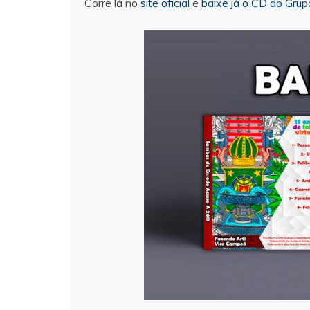
Corre lá no
site oficial
e
baixe já o CD do Gru