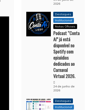
m
2026
Destaques
Institucional
Notas Oficiais
Podcast “Conta
Aí” já está
disponível no
Spotify com
episódios
dedicados ao
Carnaval
Virtual 2026.
24 de junho de
2026
Destaques
Institucional