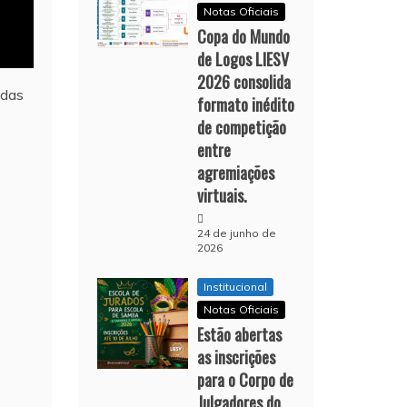
Notas Oficiais
Copa do Mundo
de Logos LIESV
2026 consolida
 das
formato inédito
de competição
entre
agremiações
virtuais.
24 de junho de
2026
Institucional
Notas Oficiais
Estão abertas
as inscrições
para o Corpo de
Julgadores do