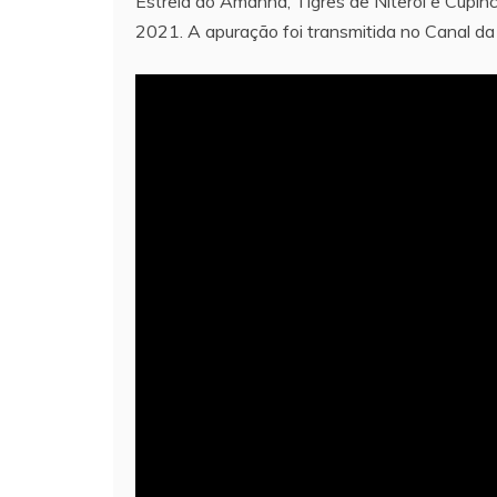
Estrela do Amanhã, Tigres de Niterói e Cup
2021. A apuração foi transmitida no Canal da