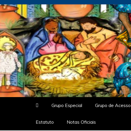
Skip
to
content
Vitrine do Samba
O Portal de Notícias do Carnaval Vir
Grupo Especial
Grupo de Acesso
Estatuto
Notas Oficiais