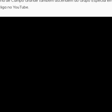
incha de Campo Grande também ascendem ao Grupo Especial e
 liga no YouTube.