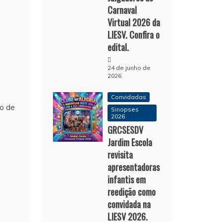
Carnaval
Virtual 2026 da
LIESV. Confira o
edital.
24 de junho de
2026
Convidadas
so de
Sinopses
2026
GRCSESDV
Jardim Escola
revisita
apresentadoras
infantis em
reedição como
convidada na
LIESV 2026.