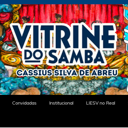
tual
Convidadas
Institucional
LIESV no Real