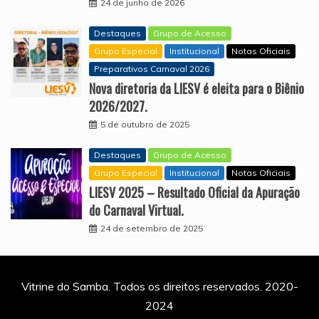
24 de junho de 2026
Destaques
Grupo de Acesso
Grupo Especial
Institucional
Notas Oficiais
Preparativos Carnaval 2026
Nova diretoria da LIESV é eleita para o Biênio
2026/2027.
5 de outubro de 2025
Destaques
Grupo de Acesso
Grupo Especial
Institucional
Notas Oficiais
LIESV 2025 – Resultado Oficial da Apuração
do Carnaval Virtual.
24 de setembro de 2025
Vitrine do Samba. Todos os direitos reservados. 2020-
2024