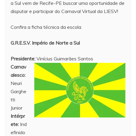
a Sul vem de Recife-PE buscar uma oportunidade de
disputar e participar do Carnaval Virtual da LIESV!
Confira a ficha técnica da escola:
G.R.E.S.V. Império de Norte a Sul
Presidente:
Vinícius Guimarães Santos
Carnav
alesco:
Neuri
Garghe
tti
Junior
Intérpr
ete:
Ind
efinido