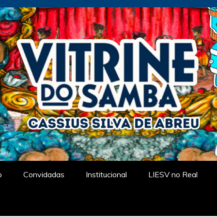
tual
o
Convidadas
Institucional
LIESV no Real