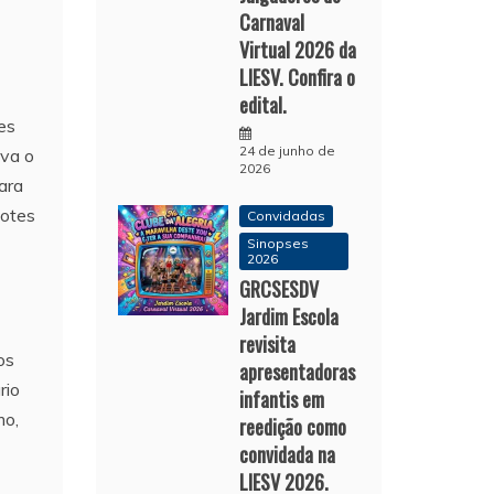
Carnaval
Virtual 2026 da
LIESV. Confira o
edital.
es
24 de junho de
ava o
2026
ara
dotes
Convidadas
Sinopses
2026
GRCSESDV
Jardim Escola
revisita
os
apresentadoras
rio
infantis em
mo,
reedição como
convidada na
LIESV 2026.