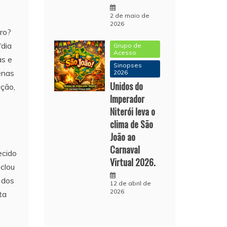
2 de maio de
2026
tro?
“dia
Grupo de
Acesso
as e
Sinopses
enas
2026
Unidos do
ação,
Imperador
Niterói leva o
clima de São
João ao
Carnaval
ecido
Virtual 2026.
clou
 dos
12 de abril de
2026
ta