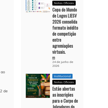
Notas Oficiais
Copa do Mundo
de Logos LIESV
2026 consolida
formato inédito
de competição
entre
agremiações
virtuais.
24 de junho de
2026
 ao
Institucional
Notas Oficiais
Estão abertas
 2 de
as inscrições
para o Corpo de
Julgadores do