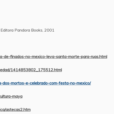
, Editora Pandora Books, 2001
dia-de-finados-no-mexico-leva-santa-morte-para-ruas.html
/sociedad/1414853802_175512.html
/dia-dos-mortos-e-celebrado-com-festa-no-mexico/
cultura-maya
rica/astecas2.htm