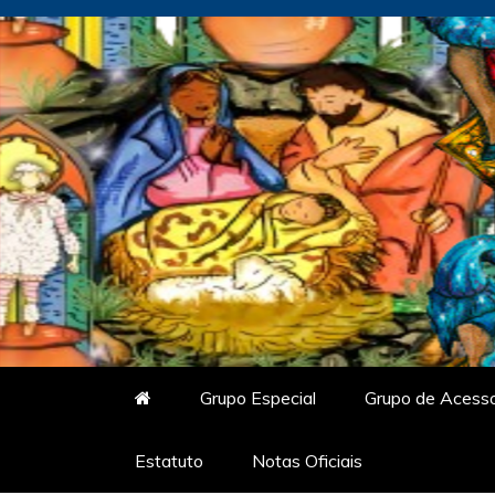
Skip
to
content
Vitrine do Samba
O Portal de Notícias do Carnaval Vir
Grupo Especial
Grupo de Acess
Estatuto
Notas Oficiais