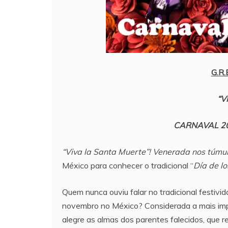
G.R
“V
CARNAVAL 20
“Viva la Santa Muerte”! Venerada nos túmul
México para conhecer o tradicional “
Día de l
Quem nunca ouviu falar no tradicional festivi
novembro no México? Considerada a mais impor
alegre as almas dos parentes falecidos, que r