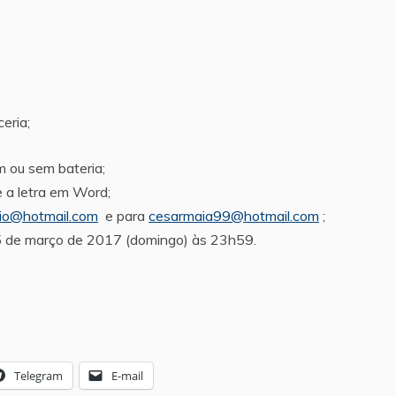
eria;
 ou sem bateria;
 a letra em Word;
cio@hotmail.com
e para
cesarmaia99@hotmail.com
;
 5 de março de 2017 (domingo) às 23h59.
Telegram
E-mail