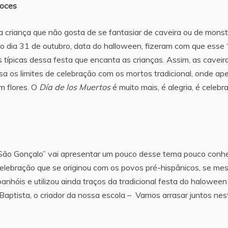
doces
a criança que não gosta de se fantasiar de caveira ou de mons
 dia 31 de outubro, data do halloween, fizeram com que esse 
 típicas dessa festa que encanta as crianças. Assim, as caveir
sa os limites de celebração com os mortos tradicional, onde ap
m flores. O
Día de los Muertos
é muito mais, é alegria, é celebr
 São Gonçalo” vai apresentar um pouco desse tema pouco conh
elebração que se originou com os povos pré-hispânicos, se mes
nhóis e utilizou ainda traços da tradicional festa do haloween
aptista, o criador da nossa escola – Vamos arrasar juntos nes