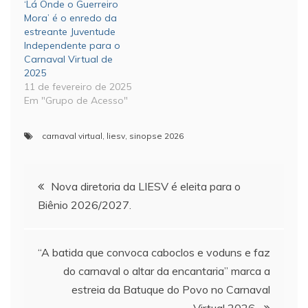
‘Lá Onde o Guerreiro
Mora’ é o enredo da
estreante Juventude
Independente para o
Carnaval Virtual de
2025
11 de fevereiro de 2025
Em "Grupo de Acesso"
carnaval virtual
,
liesv
,
sinopse 2026
Navegação
Nova diretoria da LIESV é eleita para o
Biênio 2026/2027.
de
Post
“A batida que convoca caboclos e voduns e faz
do carnaval o altar da encantaria” marca a
estreia da Batuque do Povo no Carnaval
Virtual 2026.