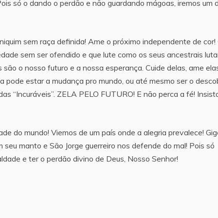
 Pois só o dando o perdão e não guardando mágoas, iremos um d
uim sem raça definida! Ame o próximo independente de cor!
dade sem ser ofendido e que lute como os seus ancestrais lut
 são o nosso futuro e a nossa esperança. Cuide delas, ame elas
a pode estar a mudança pro mundo, ou até mesmo ser o descob
das “Incuráveis”. ZELA PELO FUTURO! E não perca a fé! Insist
ade do mundo! Viemos de um país onde a alegria prevalece! Gi
 seu manto e São Jorge guerreiro nos defende do mal! Pois só
ldade e ter o perdão divino de Deus, Nosso Senhor!