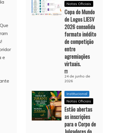
ia
Notas Oficiais
Copa do Mundo
de Logos LIESV
 Que
2026 consolida
aram
formato inédito
de competição
!
entre
ridor
agremiações
a e
virtuais.
24 de junho de
gante
2026
Institucional
Notas Oficiais
Estão abertas
as inscrições
para o Corpo de
Julgadores do