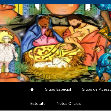
Skip
to
content
Vitrine do Samba
O Portal de Notícias do Carnaval Vir
Grupo Especial
Grupo de Acess
Estatuto
Notas Oficiais