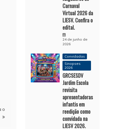
Carnaval
Virtual 2026 da
LIESV. Confira o
edital.
24 de junho de
2026
Convidadas
Sinopses
2026
GRCSESDV
Jardim Escola
revisita
apresentadoras
infantis em
a o
reedição como
convidada na
LIESV 2026.