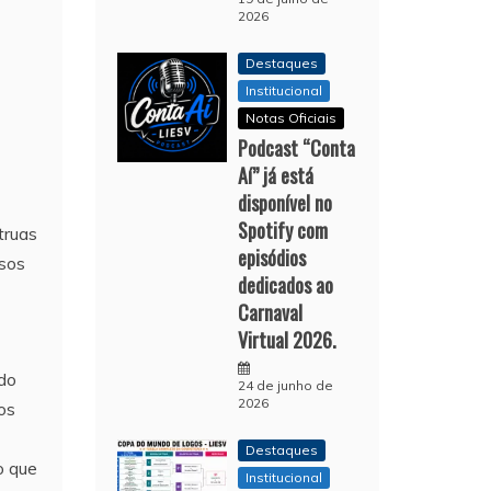
2026
Destaques
Institucional
Notas Oficiais
Podcast “Conta
Aí” já está
disponível no
Spotify com
truas
episódios
ssos
dedicados ao
Carnaval
Virtual 2026.
ndo
24 de junho de
2026
os
Destaques
o que
Institucional