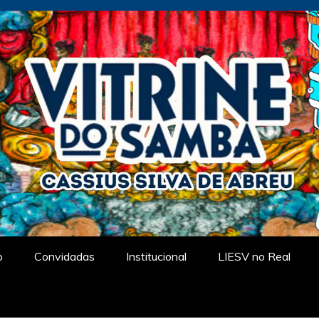
tual
o
Convidadas
Institucional
LIESV no Real