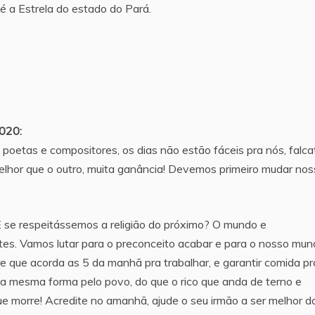
 é a Estrela do estado do Pará.
2020:
s, poetas e compositores, os dias não estão fáceis pra nós, falca
elhor que o outro, muita ganância! Devemos primeiro mudar no
E se respeitássemos a religião do próximo? O mundo e
tes. Vamos lutar para o preconceito acabar e para o nosso mu
e que acorda as 5 da manhã pra trabalhar, e garantir comida pr
 da mesma forma pelo povo, do que o rico que anda de terno e
ue morre! Acredite no amanhã, ajude o seu irmão a ser melhor d