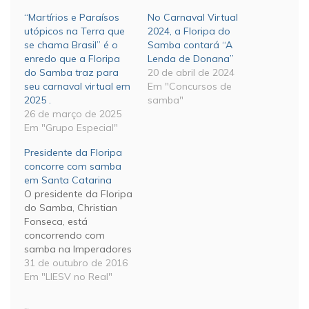
“Martírios e Paraísos
No Carnaval Virtual
utópicos na Terra que
2024, a Floripa do
se chama Brasil” é o
Samba contará “A
enredo que a Floripa
Lenda de Donana”
do Samba traz para
20 de abril de 2024
seu carnaval virtual em
Em "Concursos de
2025 .
samba"
26 de março de 2025
Em "Grupo Especial"
Presidente da Floripa
concorre com samba
em Santa Catarina
O presidente da Floripa
do Samba, Christian
Fonseca, está
concorrendo com
samba na Imperadores
de Jurerê, que fará em
31 de outubro de 2016
2017 seu segundo
Em "LIESV no Real"
desfile na Passarela
Nego Quirido, em