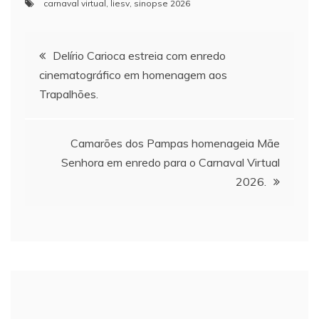
carnaval virtual
,
liesv
,
sinopse 2026
Florianópolis. Os
finalistas da escola
serão conhecidos em
Navegação
12 de agosto e o
Delírio Carioca estreia com enredo
campeão no dia 21.
cinematográfico em homenagem aos
de
Enredo: "O esporte é
Trapalhões.
a…
Post
Camarões dos Pampas homenageia Mãe
Senhora em enredo para o Carnaval Virtual
2026.