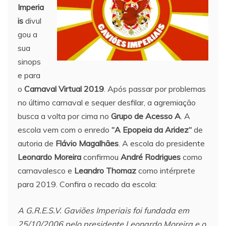
Imperia
is
divul
gou a
sua
sinops
e para
o
Carnaval Virtual 2019
. Após passar por problemas
no último carnaval e sequer desfilar, a agremiação
busca a volta por cima no
Grupo de Acesso A
. A
escola vem com o enredo
“
A Epopeia da Aridez
“
de
autoria de
Flávio Magalhães
. A escola do presidente
Leonardo Moreira
confirmou
André Rodrigues
como
carnavalesco e
Leandro Thomaz
como intérprete
para 2019. Confira o recado da escola:
A G.R.E.S.V. Gaviões Imperiais foi fundada em
25/10/2006 pelo presidente Leonardo Moreira e o