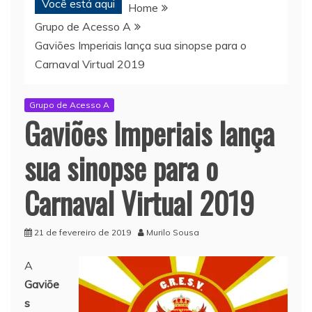
Você está aqui
Home
Grupo de Acesso A
Gaviões Imperiais lança sua sinopse para o
Carnaval Virtual 2019
Grupo de Acesso A
Gaviões Imperiais lança
sua sinopse para o
Carnaval Virtual 2019
21 de fevereiro de 2019
Murilo Sousa
A
Gaviõe
s