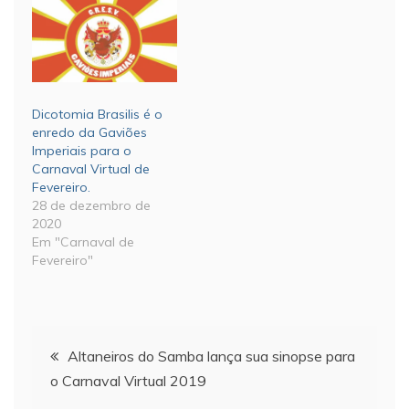
Dicotomia Brasilis é o
enredo da Gaviões
Imperiais para o
Carnaval Virtual de
Fevereiro.
28 de dezembro de
2020
Em "Carnaval de
Fevereiro"
Navegação
Altaneiros do Samba lança sua sinopse para
o Carnaval Virtual 2019
de