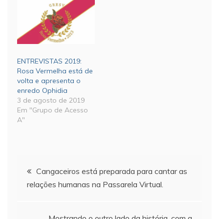
ENTREVISTAS 2019:
Rosa Vermelha está de
volta e apresenta o
enredo Ophidia
3 de agosto de 2019
Em "Grupo de Acesso
A"
Navegação
Cangaceiros está preparada para cantar as
relações humanas na Passarela Virtual.
de
Mostrando o outro lado da história, com a