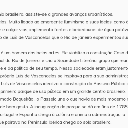
ia brasileira, assiste-se a grandes avanços urbanísticos,
los. Muito ligado ao emergente iluminismo e suas ideias, como 
ir e calçar vias, implementa fontes e bebedouros de água potáv
ão de Luís de Vasconcelos que o Rio de Janeiro experimentou su
é um homem das belas artes. Ele viabiliza a construção Casa 
do Rio de Janeiro, e cria a Sociedade Literária, grupo que reun
rte e da política de seu tempo. Nessa sociedade eram justament
 próprio Luís de Vasconcelos se inspirava para a sua administra
 Luís de Vasconcelos idealiza a construção do Passeio Público 
primeiro parque de uso público em um grande centro brasileiro.
hamado Boqueirão , o Passeio une o que havia de mais moderno 
 de bom gosto. A inauguração do parque se dá em fins de 1785
ortugal e Espanha chega à colônia e anima a administração, a
ue pairava na Península Ibérica chega ao solo brasileiro.