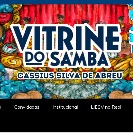
tual
o
Convidadas
Institucional
LIESV no Real