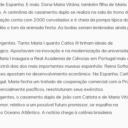
rei de Espanha. E mais: Dona Maria Vitória, também filha de Maria 
 A cerimônia do casamento duplo se realiza na sala do trono d
bração conta com 2000 convidados e é cheia da pompa típica d
dão o tom da animada festa. As bodas seriam lembradas ainda 
entes. Tanto Maria I quanto Carlos III tinham ideais de
ológico. Apostavam na inovação e na modernização da universid
aria I inaugura a Real Academia de Ciências em Portugal mais 
trói dois dos mais importantes museus espanhóis: Reina Sofia
ses apostam no desenvolvimento econômico. Na Espanha, Car
ugal, Maria fecha um tratado de cooperação comercial com a Prú
cialmente pacíficos, reestruturam seus exércitos.
gentes, o casamento duplo de João com Carlota e de Maria Vitó
or, relativo a um possível futuro promissor, se espalha na
 Oceano Atlântico. A notícia chega à colônia brasileira.