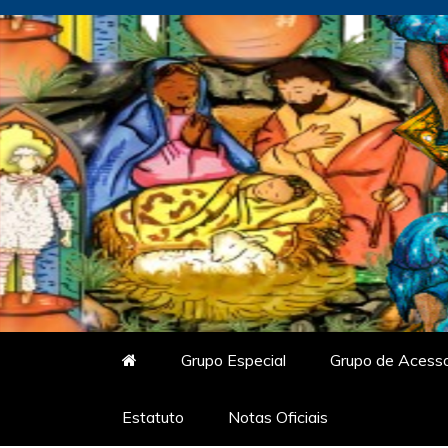
Skip
to
content
Vitrine do Samba
O Portal de Notícias do Carnaval Vir
Grupo Especial
Grupo de Acess
Estatuto
Notas Oficiais