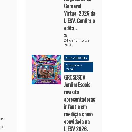
Carnaval
Virtual 2026 da
LIESV. Confira o
edital.
24 de junho de
2026
Convidadas
Sinopses
2026
GRCSESDV
Jardim Escola
revisita
apresentadoras
infantis em
reedição como
sos
convidada na
na
LIESV 2026.