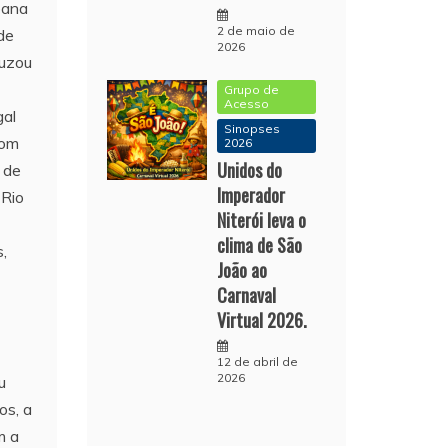
bana
2 de maio de
 de
2026
ruzou
Grupo de
Acesso
gal
Sinopses
com
2026
Unidos do
 de
Imperador
 Rio
Niterói leva o
clima de São
,
João ao
Carnaval
Virtual 2026.
12 de abril de
2026
u
os, a
m a