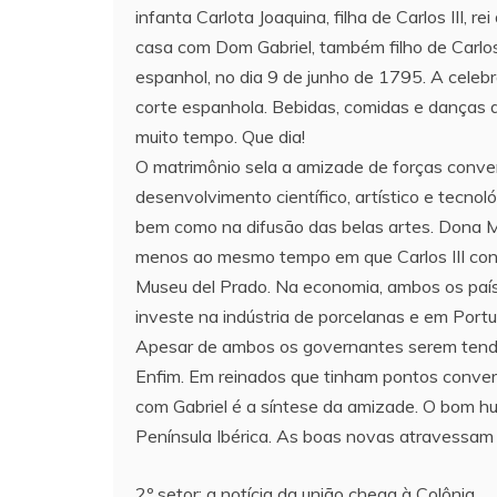
infanta Carlota Joaquina, filha de Carlos III, 
casa com Dom Gabriel, também filho de Carlos.
espanhol, no dia 9 de junho de 1795. A cele
corte espanhola. Bebidas, comidas e danças 
muito tempo. Que dia!
O matrimônio sela a amizade de forças converg
desenvolvimento científico, artístico e tecn
bem como na difusão das belas artes. Dona M
menos ao mesmo tempo em que Carlos III cons
Museu del Prado. Na economia, ambos os paí
investe na indústria de porcelanas e em Port
Apesar de ambos os governantes serem tenden
Enfim. Em reinados que tinham pontos conver
com Gabriel é a síntese da amizade. O bom hum
Península Ibérica. As boas novas atravessam o
2º setor: a notícia da união chega à Colônia