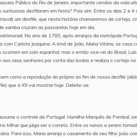
Passeio Público do Rio de Janeiro, importante cenário da vida ur
ias suntuosas desfilaram em festa? Pois sim. Entre os dias 2 e 4
naval) um desfile, que nesta história chamaremos de cortejo, c
de samba cruzam as passarelas hoje em dia.
atrimonial. No ano de 1785, após arranjos da metrópole Portu
 com Carlota Joaquina. A irmã de João, Maria Vitória, se casa 
ocorrem em solo espanhol, mas o então vice-rei do Brasil, Luís
aos seus senhores por conta das bodas e realiza o cortejo no
bem como a reprodução do próprio ao fim de nosso desfile (aliás
le) que a X9 vai mostrar hoje. Deleite-se.
I assume o controle de Portugal. Humilha Marquês de Pombal, se
o trilhar que julga ser o correto. Entre os rumos a serem tomad
ria. Para isso, Maria arranja o casamento de seu filho João co