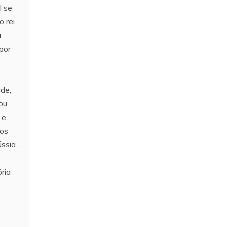
I se
o rei
a
por
ade,
ou
 e
los
ssia.
ria