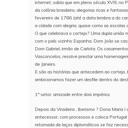
internet, sabia que em pleno século XVIII, no 
da colônia brasileira, alegorias ricas e fantas
fevereiro de 1786 (até a data lembra a do car
a cidade com alegria, quase como as escolas 
O que celebrava o cortejo? Uma dupla união m
com o país vizinho Espanha, Dom João se casa
Dom Gabriel, irmão de Carlota. Os casamentos 
Vasconcelos, resolve prestar uma homenagem 
de Janeiro.
E são as histórias que antecedem ao cortejo, 
ambicionamos fazer um desfile dentro do desfi
1º setor: amizade entre dois impérios
Depois da Viradeira , Iberismo ? Dona Maria 
antecessor, com processos e coloca Portugal n
retomada de laços diplomáticos se faz necessá