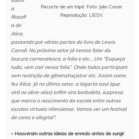
sobre
Recorte de um tripé. Foto: Julio Cesar.
a
Reprodução: LIESV.
filosofi
a de
Alice,
passando por várias partes do livro de Lewis
Carroll. No próximo setor já iremos falar da
loucura carnavalesca, a folia e etc… Um “Esqueça
tudo, vem cair nessa folia”. Onde todos participam
sem restrição de gênero/raça/cor etc. Assim como
fez Alice. Já no último setor, a lagarta azul (que
virá no abre-alas) enfim vira borboleta, surpresa
que marca o nascimento da escola entre outras
escolas virtuais niteroiense. Vamos ver um festival
de cores e alegria!”.
– Houveram outras ideias de enredo antes de surgir