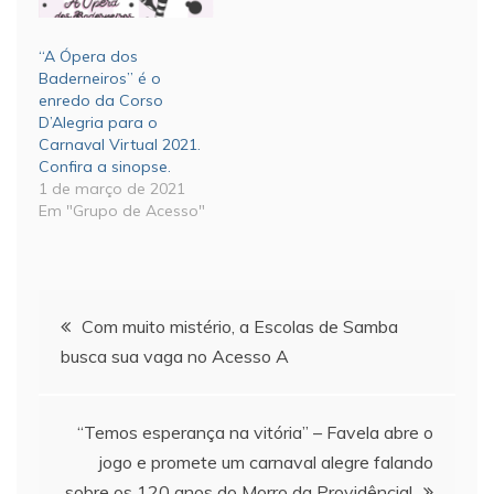
“A Ópera dos
Baderneiros” é o
enredo da Corso
D’Alegria para o
Carnaval Virtual 2021.
Confira a sinopse.
1 de março de 2021
Em "Grupo de Acesso"
Navegação
Com muito mistério, a Escolas de Samba
busca sua vaga no Acesso A
de
Post
“Temos esperança na vitória” – Favela abre o
jogo e promete um carnaval alegre falando
sobre os 120 anos do Morro da Providência!