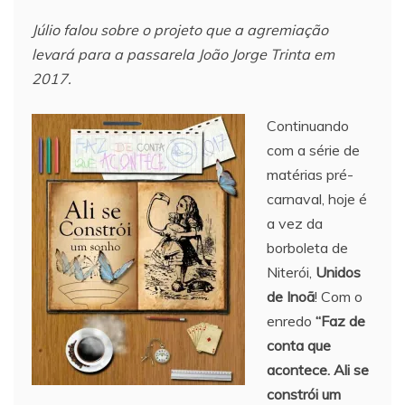
Júlio falou sobre o projeto que a agremiação
levará para a passarela João Jorge Trinta em
2017.
Continuando
com a série de
matérias pré-
carnaval, hoje é
a vez da
borboleta de
Niterói,
Unidos
de Inoã
! Com o
enredo
“Faz de
conta que
acontece. Ali se
constrói um