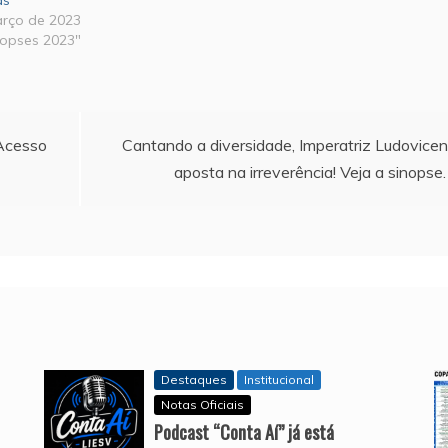
as”
arço de 2023
nopses 2023"
Acesso
Cantando a diversidade, Imperatriz Ludovice
aposta na irreverência! Veja a sinopse.
Destaques
Institucional
Notas Oficiais
Podcast “Conta Aí” já está