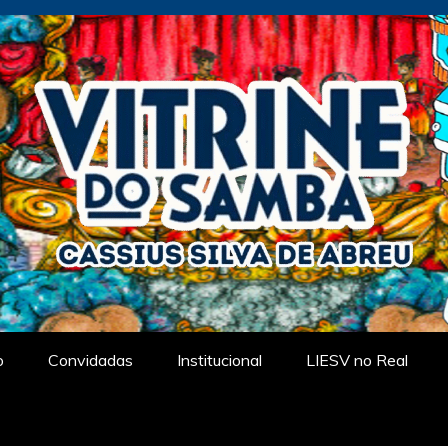
tual
o
Convidadas
Institucional
LIESV no Real