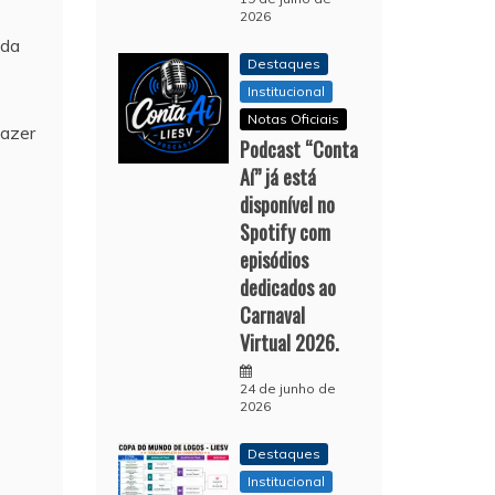
2026
 da
Destaques
Institucional
Notas Oficiais
fazer
Podcast “Conta
Aí” já está
disponível no
Spotify com
episódios
dedicados ao
Carnaval
Virtual 2026.
24 de junho de
2026
Destaques
Institucional