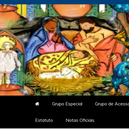
Skip
to
content
Vitrine do Samba
O Portal de Notícias do Carnaval Vir
Grupo Especial
Grupo de Acess
Estatuto
Notas Oficiais