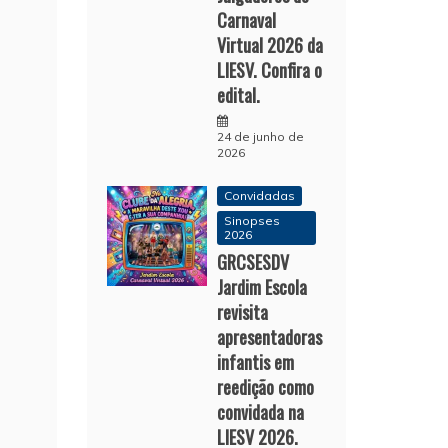
Carnaval
Virtual 2026 da
LIESV. Confira o
edital.
24 de junho de
2026
Convidadas
Sinopses
2026
GRCSESDV
Jardim Escola
revisita
apresentadoras
infantis em
reedição como
convidada na
LIESV 2026.