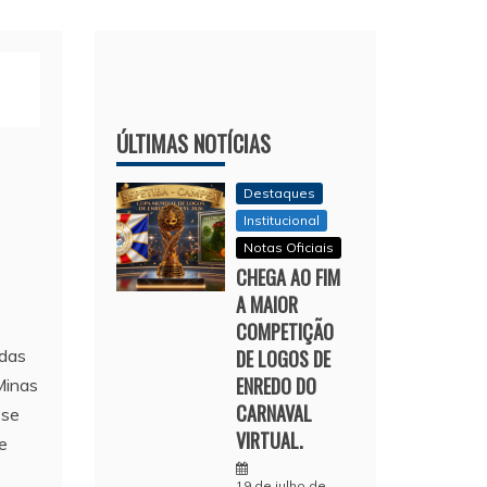
ÚLTIMAS NOTÍCIAS
Destaques
Institucional
Notas Oficiais
CHEGA AO FIM
A MAIOR
COMPETIÇÃO
edas
DE LOGOS DE
ENREDO DO
Minas
CARNAVAL
sse
VIRTUAL.
e
19 de julho de