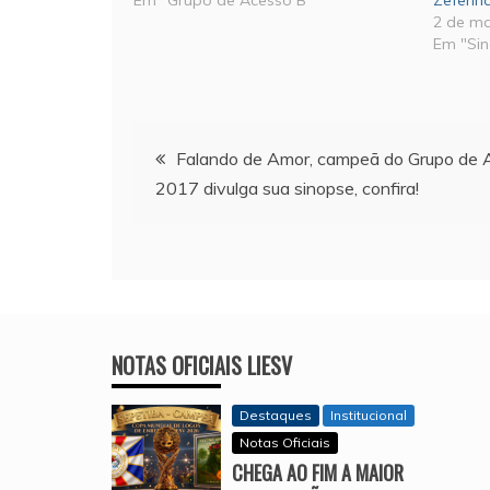
Em "Grupo de Acesso B"
Zeferin
2 de m
Em "Si
Navegação
Falando de Amor, campeã do Grupo de 
2017 divulga sua sinopse, confira!
de
Post
NOTAS OFICIAIS LIESV
Destaques
Institucional
Notas Oficiais
CHEGA AO FIM A MAIOR