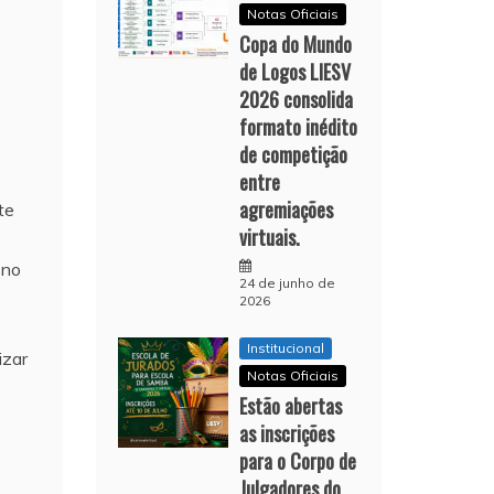
Notas Oficiais
Copa do Mundo
de Logos LIESV
2026 consolida
formato inédito
de competição
entre
agremiações
te
virtuais.
 no
24 de junho de
2026
Institucional
izar
Notas Oficiais
Estão abertas
as inscrições
para o Corpo de
Julgadores do