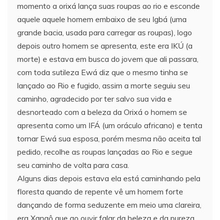
momento a orixá lança suas roupas ao rio e esconde
aquele aquele homem embaixo de seu Igbá (uma
grande bacia, usada para carregar as roupas), logo
depois outro homem se apresenta, este era IKÚ (a
morte) e estava em busca do jovem que ali passara,
com toda sutileza Ewá diz que o mesmo tinha se
lançado ao Rio e fugido, assim a morte seguiu seu
caminho, agradecido por ter salvo sua vida e
desnorteado com a beleza da Orixá o homem se
apresenta como um IFÁ (um oráculo africano) e tenta
tornar Ewá sua esposa, porém mesma não aceita tal
pedido, recolhe as roupas lançadas ao Rio e segue
seu caminho de volta para casa.
Alguns dias depois estava ela está caminhando pela
floresta quando de repente vê um homem forte
dançando de forma seduzente em meio uma clareira,
era Xangô que ao ouvir falar da beleza e da pureza