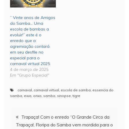
” Vinte anos de Amigos
do Samba… Uma
escola de bambas a
evoluir!” este é o
enredo que a
agremiação contará
em seu desfile no
especial para o
carnaval virtual 2025.
4 de março de 2025
Em "Grupo Especial"
carnaval
,
carnaval virtual
,
escola de samba
,
essencia do
samba
,
ewa
,
orixa
,
samba
,
sinopse
,
tigre
Navegação
Trapaça! Com o enredo “O Grande Circo da
Trapaça!, Floripa do Samba vem mordida para o