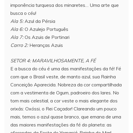
imponência turquesa dos minaretes… Uma arte que
busca o céu!
Ala 5:
Azul da Pérsia
Ala 6:
O Azulejo Português
Ala 7:
Os Azuis de Portinari
Carro 2:
Heranças Azuis
SETOR 4: MARAVILHOSAMENTE, A FÉ
E a busca do céu é uma das manifestações da fé! Fé
com que o Brasil veste, de manto azul, sua Rainha
Conceição Aparecida. Nobreza da cor compartilhada
com a vestimenta de Ogum, padroeiro dos lares. No
tom mais celestial, a cor veste o mais elegante dos
orixás: Oxóssi, o Rei Caçador! Clareando um pouco
mais, temos o azul quase branco, que emana de uma
das maiores manifestações da fé do planeta: as
oferendas da Festa de Yemanjá, Rainha do Mar!