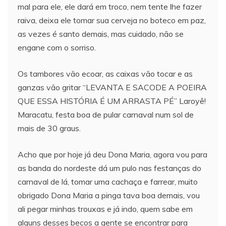
mal para ele, ele dará em troco, nem tente lhe fazer
raiva, deixa ele tomar sua cerveja no boteco em paz,
as vezes é santo demais, mas cuidado, não se
engane com o sorriso.
Os tambores vão ecoar, as caixas vão tocar e as
ganzas vão gritar “LEVANTA E SACODE A POEIRA
QUE ESSA HISTÓRIA É UM ARRASTA PÉ” Laroyê!
Maracatu, festa boa de pular carnaval num sol de
mais de 30 graus.
Acho que por hoje já deu Dona Maria, agora vou para
as banda do nordeste dá um pulo nas festanças do
carnaval de lá, tomar uma cachaça e farrear, muito
obrigado Dona Maria a pinga tava boa demais, vou
ali pegar minhas trouxas e já indo, quem sabe em
alguns desses becos a gente se encontrar para