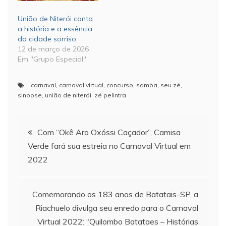
União de Niterói canta
a história e a essência
da cidade sorriso.
12 de março de 2026
Em "Grupo Especial"
carnaval
,
carnaval virtual
,
concurso
,
samba
,
seu zé
,
sinopse
,
união de niterói
,
zé pelintra
Navegação
Com “Okê Aro Oxóssi Caçador”, Camisa
Verde fará sua estreia no Carnaval Virtual em
de
2022
Post
Comemorando os 183 anos de Batatais-SP, a
Riachuelo divulga seu enredo para o Carnaval
Virtual 2022: “Quilombo Batataes – Histórias