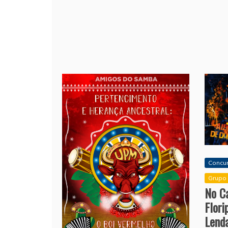
Concu
Grupo 
No Ca
Flor
Lend