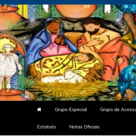
Skip
to
content
Vitrine do Samba
O Portal de Notícias do Carnaval Vir
Grupo Especial
Grupo de Acess
Estatuto
Notas Oficiais