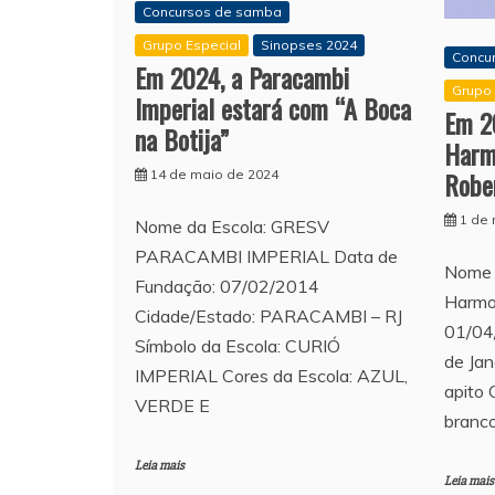
Concursos de samba
Grupo Especial
Sinopses 2024
Concu
Em 2024, a Paracambi
Grupo 
Imperial estará com “A Boca
Em 2
na Botija”
Harm
Robe
14 de maio de 2024
1 de
Nome da Escola: GRESV
PARACAMBI IMPERIAL Data de
Nome 
Fundação: 07/02/2014
Harmo
Cidade/Estado: PARACAMBI – RJ
01/04
Símbolo da Escola: CURIÓ
de Jan
IMPERIAL Cores da Escola: AZUL,
apito 
VERDE E
branc
Leia mais
Leia mais