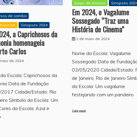
Grupo de Acesso
Sinopses 202
Em 2024, o Vagalume
rsos de samba
Sossegado “Traz uma
Especial
Sinopses 2024
História de Cinema”
024, a Caprichosos da
1 de maio de 2024
onia homenageia
rto Carlos
Nome da Escola: Vagalume
 maio de 2024
Sossegado Data de Fundação
03/05/2020 Cidade/Estado: 
da Escola: Caprichosos da
de Janeiro, Rio de Janeiro Sím
nia Data de Fundação:
da Escola: Um vagalume
/2017 Cidade/Estado: Rio
festejando com um pandeiro
eiro Símbolo da Escola: Um
Cores da Escola: Azul e
Leia mais
o