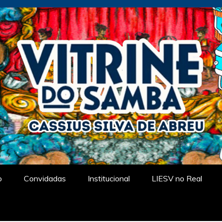
tual
o
Convidadas
Institucional
LIESV no Real