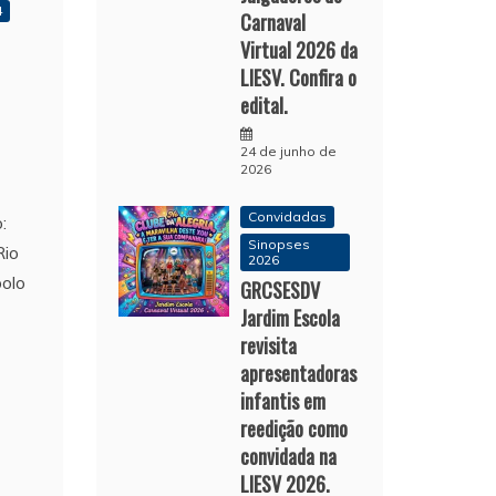
4
Carnaval
Virtual 2026 da
LIESV. Confira o
edital.
24 de junho de
2026
Convidadas
:
Sinopses
Rio
2026
bolo
GRCSESDV
Jardim Escola
revisita
apresentadoras
infantis em
reedição como
convidada na
LIESV 2026.