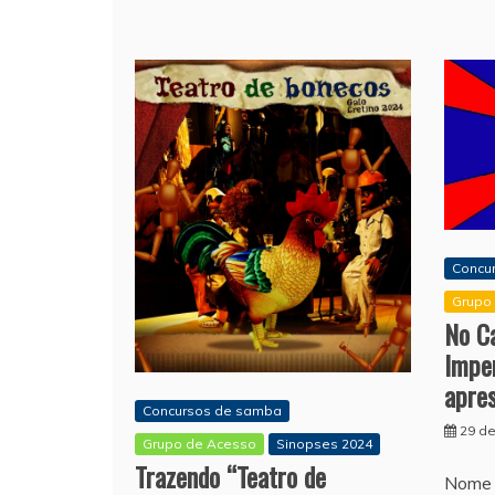
Concu
Grupo 
No Ca
Imper
apre
Concursos de samba
29 de
Grupo de Acesso
Sinopses 2024
Trazendo “Teatro de
Nome 