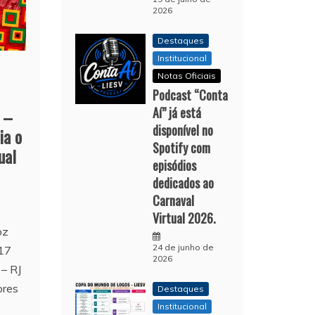
2026
Destaques
Institucional
Notas Oficiais
Podcast “Conta
Aí” já está
 –
disponível no
ia o
Spotify com
ual
episódios
dedicados ao
Carnaval
Virtual 2026.
oz
24 de junho de
17
2026
 – RJ
ores
Destaques
Institucional