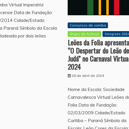
ba Virtual Imperatriz
icense Data de Fundação:
/2014 Cidade/Estado:
Concursos de samba
ba Paraná Símbolo da Escola:
Grupo de Acesso
Sinopses 202
ladeada por dois leões
Leões da Folia apresent
“O Despertar do Leão de
Judá” no Carnaval Virtua
2024
28 de abril de 2024
Nome da Escola: Sociedade
Carnavalesca Virtual Leões d
Folia Data de Fundação:
02/03/2009 Cidade/Estado:
Curitiba – Paraná Símbolo da
Escola: Leão Cores da Escola: