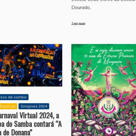
Dourado,
Leia mais
rsos de samba
Especial
Sinopses 2024
rnaval Virtual 2024, a
ipa do Samba contará “A
a de Donana”