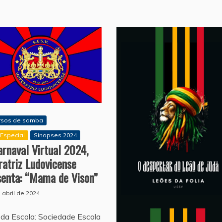
rsos de samba
Especial
Sinopses 2024
rnaval Virtual 2024,
atriz Ludovicense
senta: “Mama de Vison”
 abril de 2024
da Escola: Sociedade Escola