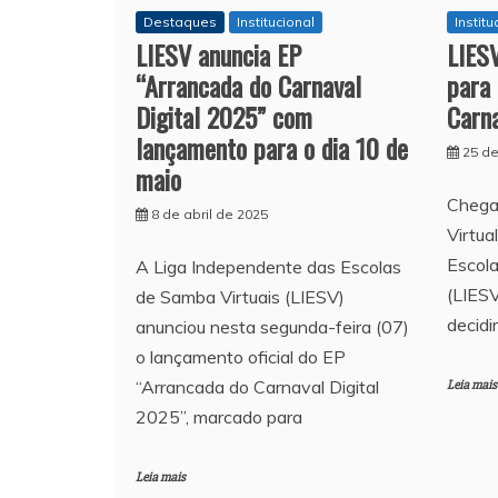
Destaques
Institucional
Institu
LIESV anuncia EP
LIES
“Arrancada do Carnaval
para 
Digital 2025” com
Carna
lançamento para o dia 10 de
25 d
maio
Chega
8 de abril de 2025
Virtua
Escola
A Liga Independente das Escolas
(LIESV
de Samba Virtuais (LIESV)
decidi
anunciou nesta segunda-feira (07)
o lançamento oficial do EP
“Arrancada do Carnaval Digital
Leia mais
2025”, marcado para
Leia mais