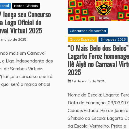
cional
Notas Oficiais
V lança seu Concurso
a Logo Oficial do
val Virtual 2025
Concursos de samba
Grupo Especial
Sinopses 2025
e março de 2025
“O Mais Belo dos Belos”
ndo mais um Carnaval
Lagarto Feroz homenage
l, a Liga Independente das
Ilê Aiyê no Carnaval Virt
s de Sambas Virtuais
2025
) lança o concurso que irá
14 de maio de 2025
r qual será a marca oficial
Nome da Escola: Lagarto Fer
Data de Fundação: 03/03/20
Cidade/Estado: Rio de Janeiro
Símbolo da Escola: Lagarto C
da Escola: Vermelho, Preto e