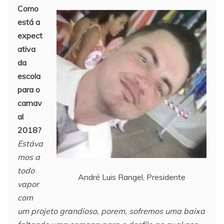
Como
está a
expect
ativa
da
escola
para o
carnav
al
2018?
Estáva
mos a
todo
André Luis Rangel, Presidente
vapor
com
um projeto grandioso, porem, sofremos uma baixa