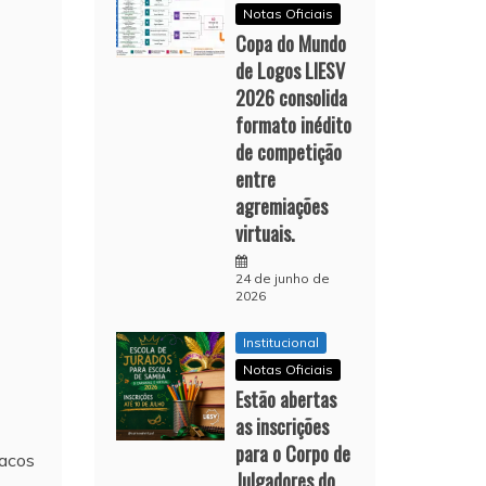
Notas Oficiais
Copa do Mundo
de Logos LIESV
2026 consolida
formato inédito
de competição
entre
agremiações
virtuais.
24 de junho de
2026
Institucional
Notas Oficiais
Estão abertas
as inscrições
para o Corpo de
racos
Julgadores do