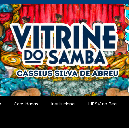
tual
o
Convidadas
Institucional
LIESV no Real