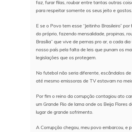
faz, furar filas, roubar entre tantas outras co
para respeitar somente os seus jeito e gostos
E se o Povo tem esse “Jeitinho Brasileiro” po
do próprio, fazendo mensalidade​, propinas, r
Brasília” que vive de pernas pro ar, a cada d
nosso país pela falta de leis que punam os ma
legislações que os protegem.
No futebol não seria diferente, escândalos de 
até mesmo emissoras de TV estavam no meio da
Por fim o reino da corrupção contagiou ato car
um Grande Rio de lama onde os Beija Flores 
lugar de grande sofrimento.
A Corrupção chegou, meu povo embarcou, e po