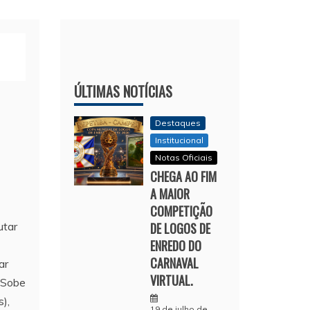
ÚLTIMAS NOTÍCIAS
Destaques
Institucional
Notas Oficiais
CHEGA AO FIM
A MAIOR
COMPETIÇÃO
utar
DE LOGOS DE
ENREDO DO
CARNAVAL
ar
VIRTUAL.
” Sobe
),
19 de julho de