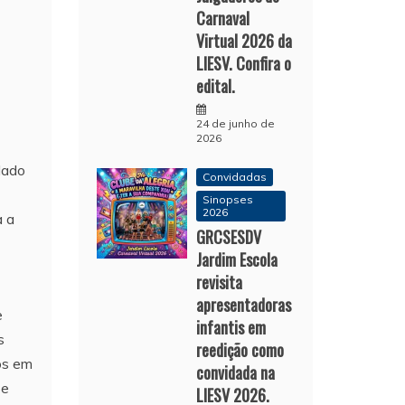
Carnaval
Virtual 2026 da
LIESV. Confira o
edital.
24 de junho de
2026
lado
Convidadas
Sinopses
2026
a a
GRCSESDV
Jardim Escola
revisita
apresentadoras
e
infantis em
s
reedição como
os em
convidada na
se
LIESV 2026.