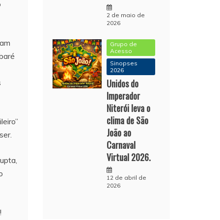
o
2 de maio de
2026
zam
Grupo de
Acesso
abaré
Sinopses
2026
Unidos do
s
Imperador
Niterói leva o
clima de São
leiro”
João ao
ser.
Carnaval
Virtual 2026.
upta,
o
12 de abril de
2026
!