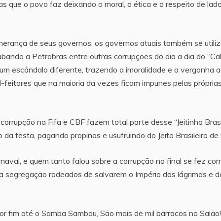
isas que o povo faz deixando o moral, a ética e o respeito de lad
.
r herança de seus governos, os governos atuais também se utili
oubando a Petrobras entre outras corrupções do dia a dia do “C
ia um escândalo diferente, trazendo a imoralidade e a vergonha a
l-feitores que na maioria da vezes ficam impunes pelas própria
corrupção na Fifa e CBF fazem total parte desse “Jeitinho Brasi
 festa, pagando propinas e usufruindo do Jeito Brasileiro de 
naval, e quem tanto falou sobre a corrupção no final se fez corr
da segregação rodeados de salvarem o Império das lágrimas e d
r fim até o Samba Sambou, São mais de mil barracos no Salão!