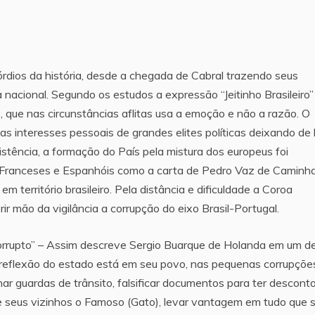
órdios da história, desde a chegada de Cabral trazendo seus
ra nacional. Segundo os estudos a expressão “Jeitinho Brasileiro”
o, que nas circunstâncias aflitas usa a emoção e não a razão. O
nas interesses pessoais de grandes elites políticas deixando de 
istência, a formação do País pela mistura dos europeus foi
s Franceses e Espanhóis como a carta de Pedro Vaz de Caminh
 território brasileiro. Pela distância e dificuldade a Coroa
r mão da vigilância a corrupção do eixo Brasil-Portugal.
rrupto” – Assim descreve Sergio Buarque de Holanda em um d
o”, reflexão do estado está em seu povo, nas pequenas corrupçõe
ar guardas de trânsito, falsificar documentos para ter descont
 de seus vizinhos o Famoso (Gato), levar vantagem em tudo que 