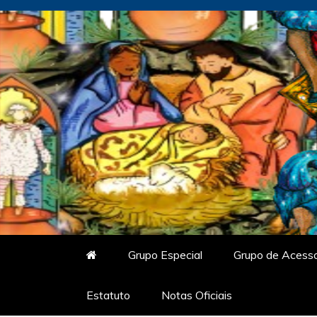
Skip
to
content
Vitrine do Samba
O Portal de Notícias do Carnaval Vir
Grupo Especial
Grupo de Acess
Estatuto
Notas Oficiais