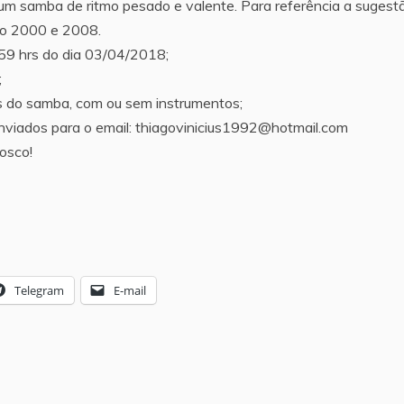
 um samba de ritmo pesado e valente. Para referência a sugest
no 2000 e 2008.
59 hrs do dia 03/04/2018;
;
s do samba, com ou sem instrumentos;
enviados para o email: thiagovinicius1992@hotmail.com
osco!
Telegram
E-mail