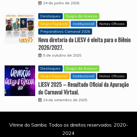
24 de junho de 2026
Destaques
Grupo de Acesso
Grupo Especial
Institucional
Notas Oficiais
Preparativos Carnaval 2026
Nova diretoria da LIESV é eleita para o Biênio
2026/2027.
5 de outubro de 2025
Destaques
Grupo de Acesso
Grupo Especial
Institucional
Notas Oficiais
LIESV 2025 – Resultado Oficial da Apuração
do Carnaval Virtual.
24 de setembro de 2025
Vitrine do Samba. Todos os direitos reservados. 2020-
2024