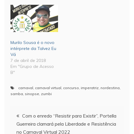
Murilo Sousa é o novo
intérprete da Talvez Eu
Vá
7 de abril de 2018
Em "Grupo de Acesso
B"
carnaval
,
carnaval virtual
,
concurso
,
imperatriz
,
nordestina
,
samba
,
sinopse
,
zumbi
Navegação
Com o enredo “Resistir para Existir”, Portella
Guerreira clamará pela Liberdade e Resistência
de
no Carnaval Virtual 2022